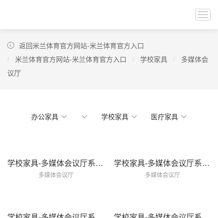
Togg
navi
返回米兰体育官方网站-米兰体育官方入口
米兰体育官方网站-米兰体育官方入口
学校家具
多媒体会
议厅
办公家具
学校家具
医疗家具
学校家具-多媒体会议厅系列-剧院椅-008
学校家具-多媒体会议厅系列-剧院椅-007
多媒体会议厅
多媒体会议厅
学校家具-多媒体会议厅系列-剧院椅-006
学校家具-多媒体会议厅系列-剧院椅-005