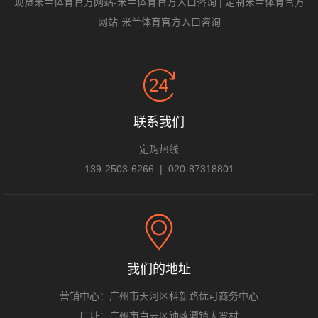
现货米兰体育官方网站-米兰体育官方入口咨询
|
定制米兰体育官方
网站-米兰体育官方入口咨询
联系我们
定购热线
139-2503-6266 | 020-87318801
我们的地址
营销中心：广州市天河区科新路优可商务中心
厂址：广州市白云区钟落潭镇大罗村