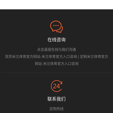
在线咨询
点击直接在线与我们沟通
现货米兰体育官方网站-米兰体育官方入口咨询
|
定制米兰体育官方
网站-米兰体育官方入口咨询
联系我们
定购热线