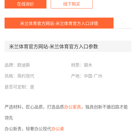
在线询价
线下购买
米兰体育官方网站-米兰体育官方入口详情
米兰体育官方网站-米兰体育官方入口参数
品牌：欧迪斯
材质：钢木
风格：简约现代
产地：中国·广州
是否可定制：是
严选材料，匠心品质，打造品质
办公家具
，独具创新不循旧路才能
领先
办公新贵，轻奢办公现代
办公桌