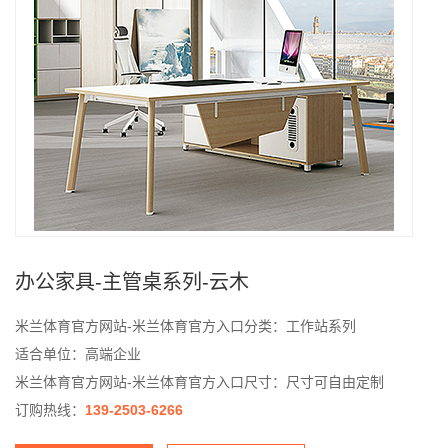
办公家具-主管桌系列-云木
米兰体育官方网站-米兰体育官方入口分类：工作站系列
适合单位：高端企业
米兰体育官方网站-米兰体育官方入口尺寸：尺寸可自由定制
订购热线：
139-2503-6266